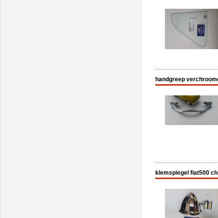
handgreep verchroomd
klemspiegel fiat500 c