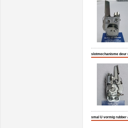
slotmechanisme deur r
smal U vormig rubber a