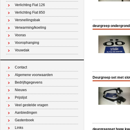
Verlichting Fiat 126
Verlichting Fiat 850
Versnellingsbak
deurgreep ondergrondr
Verwarming/koeling
Vooras
Voorophanging
Vouwdak
Contact
Algemene voorwaarden
Deurgreep set met slot
Bedrijfsgegevens
Nieuws
Prijslijst
Veel gestelde vragen
Aanbiedingen
Gastenboek
Links
deurgreepset hoge kwal