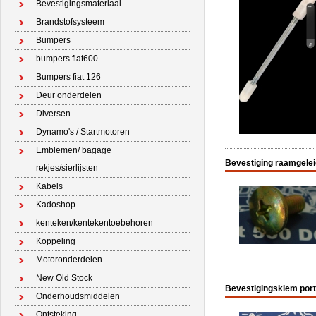
Bevestigingsmateriaal
Brandstofsysteem
Bumpers
bumpers fiat600
Bumpers fiat 126
Deur onderdelen
Diversen
Dynamo's / Startmotoren
Emblemen/ bagage
Bevestiging raamgeleid
rekjes/sierlijsten
Kabels
Kadoshop
kenteken/kentekentoebehoren
Koppeling
Motoronderdelen
New Old Stock
Bevestigingsklem porti
Onderhoudsmiddelen
Ontsteking