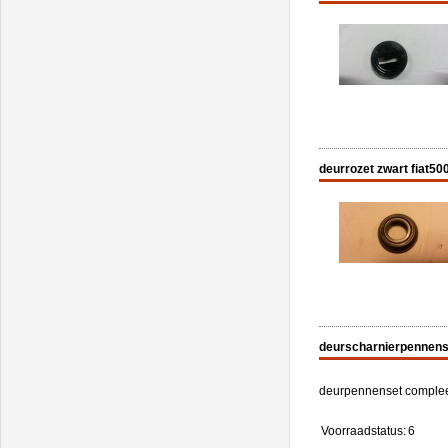
deurrozet zwart fiat50
deurscharnierpennense
deurpennenset compleet 
Voorraadstatus:
6