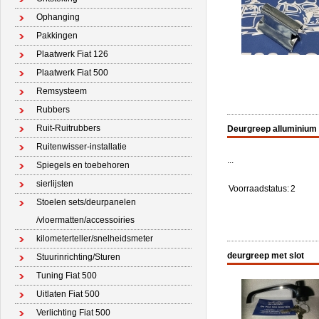
Ophanging
Pakkingen
Plaatwerk Fiat 126
Plaatwerk Fiat 500
Remsysteem
Rubbers
Ruit-Ruitrubbers
Deurgreep alluminium
Ruitenwisser-installatie
...
Spiegels en toebehoren
sierlijsten
Voorraadstatus:
2
Stoelen sets/deurpanelen
/vloermatten/accessoiries
kilometerteller/snelheidsmeter
deurgreep met slot
Stuurinrichting/Sturen
Tuning Fiat 500
Uitlaten Fiat 500
Verlichting Fiat 500