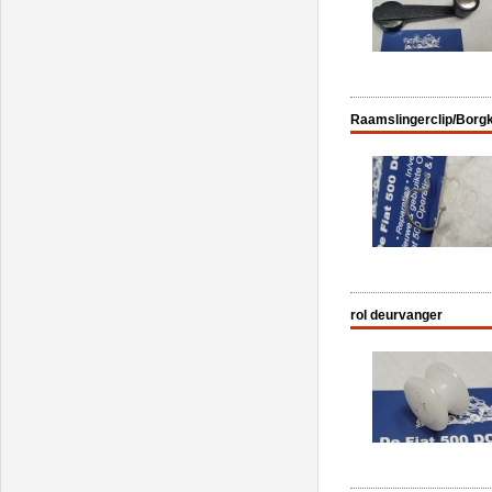
Raamslingerclip/Borg
rol deurvanger