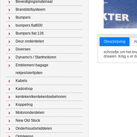
Bevestigingsmateriaal
Brandstofsysteem
Bumpers
bumpers fiat600
Bumpers fiat 126
Deur onderdelen
Omschrijving
A
Diversen
schroefje om het kru
draaien .Krijg u er d
Dynamo's / Startmotoren
Emblemen/ bagage
rekjes/sierlijsten
Kabels
Kadoshop
kenteken/kentekentoebehoren
Koppeling
Motoronderdelen
New Old Stock
Onderhoudsmiddelen
Ontsteking