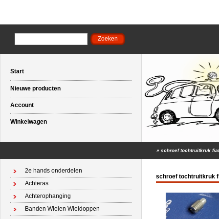
Start
Nieuwe producten
Account
Winkelwagen
»
schroef tochtruitkruk fia
2e hands onderdelen
schroef tochtruitkruk 
Achteras
Achterophanging
Banden Wielen Wieldoppen