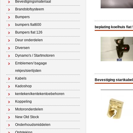
Bevestigingsmateriaal
Brandstofsysteem
Bumpers
bumpers fiat600
beplating koelhuis fiat
Bumpers fiat 126
Deur onderdelen
Diversen
Dynamo's / Startmotoren
Emblemen/ bagage
rekjes/sierlijsten
Kabels
Bevestiging startkabel
Kadoshop
kenteken/kentekentoebehoren
Koppeling
Motoronderdelen
New Old Stock
Onderhoudsmiddelen
Ontsteking