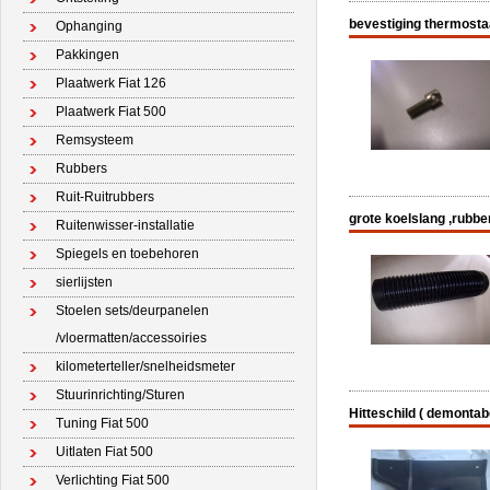
bevestiging thermosta
Ophanging
Pakkingen
Plaatwerk Fiat 126
Plaatwerk Fiat 500
Remsysteem
Rubbers
Ruit-Ruitrubbers
grote koelslang ,rubber
Ruitenwisser-installatie
Spiegels en toebehoren
sierlijsten
Stoelen sets/deurpanelen
/vloermatten/accessoiries
kilometerteller/snelheidsmeter
Stuurinrichting/Sturen
Hitteschild ( demontabe
Tuning Fiat 500
Uitlaten Fiat 500
Verlichting Fiat 500