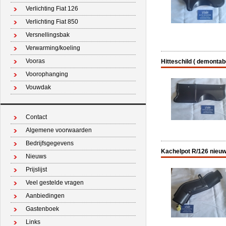
Verlichting Fiat 126
Verlichting Fiat 850
Versnellingsbak
Verwarming/koeling
Vooras
Hitteschild ( demontabe
Voorophanging
Vouwdak
Contact
Algemene voorwaarden
Bedrijfsgegevens
Kachelpot R/126 nieuw
Nieuws
Prijslijst
Veel gestelde vragen
Aanbiedingen
Gastenboek
Links