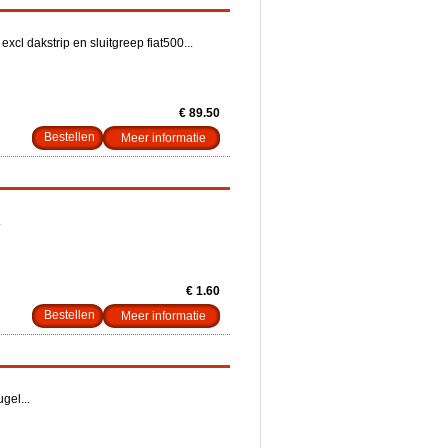
cl dakstrip en sluitgreep fiat500...
€ 89.50
Meer informatie
.
€ 1.60
Meer informatie
gel...