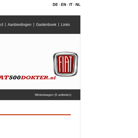
DE
-
EN
-
IT
-
NL
ct
Aanbiedingen
Gastenboek
Links
Winkelwagen (0 artikelen)