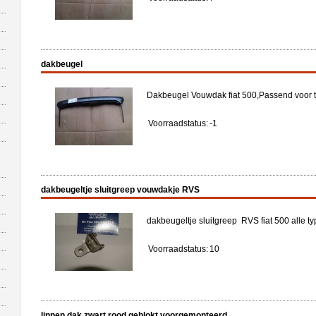
dakbeugel
Dakbeugel Vouwdak fiat 500,Passend voor t
Voorraadstatus:
-1
dakbeugeltje sluitgreep vouwdakje RVS
dakbeugeltje sluitgreep RVS fiat 500 alle typ
Voorraadstatus:
10
linnen dak zwart rood geblokt voorgemonteerd