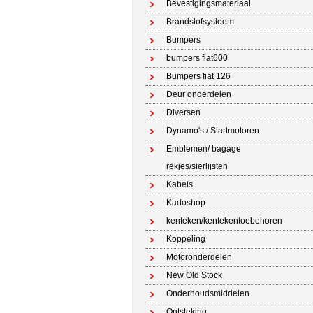
Bevestigingsmateriaal
Brandstofsysteem
Bumpers
bumpers fiat600
Bumpers fiat 126
Deur onderdelen
Diversen
Dynamo's / Startmotoren
Emblemen/ bagage
rekjes/sierlijsten
Kabels
Kadoshop
kenteken/kentekentoebehoren
Koppeling
Motoronderdelen
New Old Stock
Onderhoudsmiddelen
Ontsteking