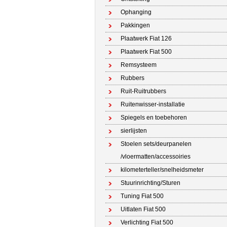
Ophanging
Pakkingen
Plaatwerk Fiat 126
Plaatwerk Fiat 500
Remsysteem
Rubbers
Ruit-Ruitrubbers
Ruitenwisser-installatie
Spiegels en toebehoren
sierlijsten
Stoelen sets/deurpanelen
/vloermatten/accessoiries
kilometerteller/snelheidsmeter
Stuurinrichting/Sturen
Tuning Fiat 500
Uitlaten Fiat 500
Verlichting Fiat 500