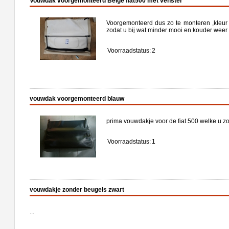
Vouwdak voorgemonteerd Beige fiat500 met venster
Voorgemonteerd dus zo te monteren ,kleu
zodat u bij wat minder mooi en kouder weer 
Voorraadstatus:
2
vouwdak voorgemonteerd blauw
prima vouwdakje voor de fiat 500 welke u z
Voorraadstatus:
1
vouwdakje zonder beugels zwart
...