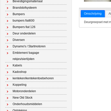
Bevestigingsmateriaal
Brandstofsysteem
Omschrijving
A
Bumpers
bumpers fiat600
Deurgreepset met mo
Bumpers fiat 126
Deur onderdelen
Diversen
Dynamo's / Startmotoren
Emblemen/ bagage
rekjes/sierlijsten
Kabels
Kadoshop
kenteken/kentekentoebehoren
Koppeling
Motoronderdelen
New Old Stock
Onderhoudsmiddelen
Ontsteking