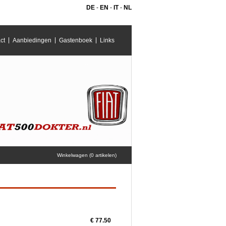
DE
-
EN
-
IT
-
NL
ct
Aanbiedingen
Gastenboek
Links
Winkelwagen (0 artikelen)
€ 77.50