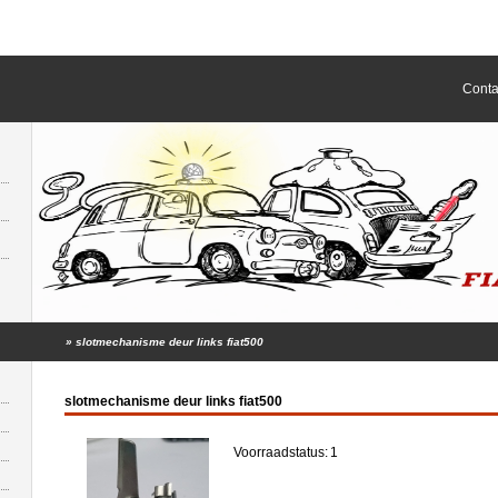
Conta
»
slotmechanisme deur links fiat500
slotmechanisme deur links fiat500
Voorraadstatus:
1