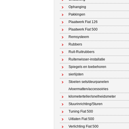
Ophanging
Pakkingen
Plaatwerk Fiat 126
Plaatwerk Fiat 500
Remsysteem
Rubbers
Ruit-Ruitrubbers
Ruitenwisser-installatie
Spiegels en toebehoren
sierlijsten
Stoelen sets/deurpanelen
/vloermatten/accessoiries
kilometerteller/snelheidsmeter
Stuurinrichting/Sturen
Tuning Fiat 500
Uitlaten Fiat 500
Verlichting Fiat 500