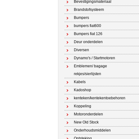
Bevestigingsmateriaal
Brandstofsysteem
Bumpers
bumpers fiat600
Bumpers fiat 126
Deur onderdelen
Diversen
Dynamo's / Startmotoren
Emblemen/ bagage
rekjes/sierlijsten
Kabels
Kadoshop
kenteken/kentekentoebehoren
Koppeling
Motoronderdelen
New Old Stock
Onderhoudsmiddelen
Ontsteking