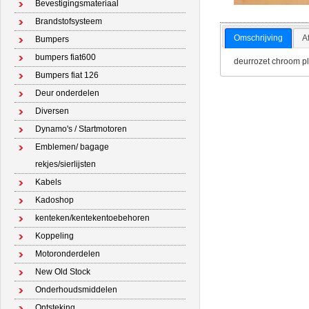
Bevestigingsmateriaal
Brandstofsysteem
Omschrijving
A
Bumpers
bumpers fiat600
deurrozet chroom pla
Bumpers fiat 126
Deur onderdelen
Diversen
Dynamo's / Startmotoren
Emblemen/ bagage
rekjes/sierlijsten
Kabels
Kadoshop
kenteken/kentekentoebehoren
Koppeling
Motoronderdelen
New Old Stock
Onderhoudsmiddelen
Ontsteking