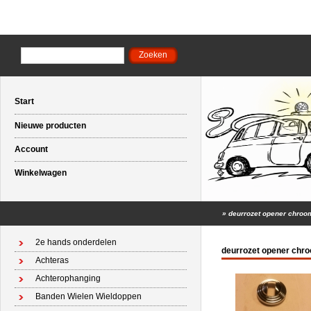
Start
Nieuwe producten
Account
Winkelwagen
»
deurrozet opener chroom
2e hands onderdelen
deurrozet opener chro
Achteras
Achterophanging
Banden Wielen Wieldoppen