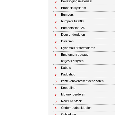
Bevestigingsmateriaal
Brandstofsysteem
Bumpers
bumpers fiat600
Bumpers fiat 126
Deur onderdelen
Diversen
Dynamo's / Startmotoren
Emblemen/ bagage
rekjes/sierlijsten
Kabels
Kadoshop
kenteken/kentekentoebehoren
Koppeling
Motoronderdelen
New Old Stock
Onderhoudsmiddelen
Ontsteking