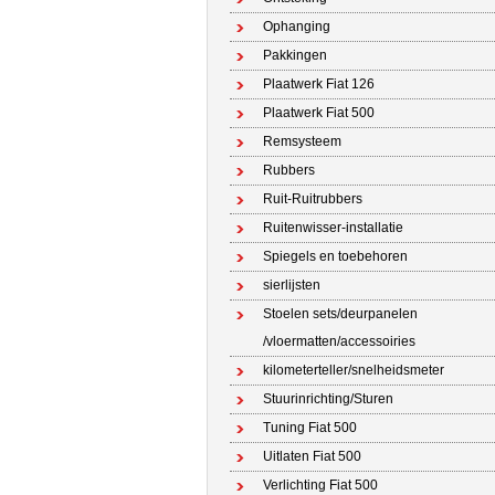
Ophanging
Pakkingen
Plaatwerk Fiat 126
Plaatwerk Fiat 500
Remsysteem
Rubbers
Ruit-Ruitrubbers
Ruitenwisser-installatie
Spiegels en toebehoren
sierlijsten
Stoelen sets/deurpanelen
/vloermatten/accessoiries
kilometerteller/snelheidsmeter
Stuurinrichting/Sturen
Tuning Fiat 500
Uitlaten Fiat 500
Verlichting Fiat 500