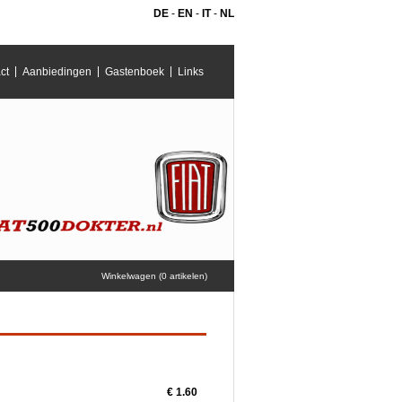
DE
-
EN
-
IT
-
NL
ct
Aanbiedingen
Gastenboek
Links
Winkelwagen (0 artikelen)
€ 1.60