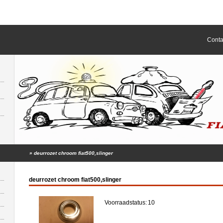
Conta
»
deurrozet chroom fiat500,slinger
deurrozet chroom fiat500,slinger
Voorraadstatus:
10