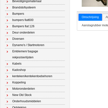
Bevestigingsmateriaal
Brandstofsysteem
Bumpers
Omschrijving
A
bumpers fiat600
Aanslagrubber moter
Bumpers fiat 126
Deur onderdelen
Diversen
Dynamo's / Startmotoren
Emblemen/ bagage
rekjes/sierlijsten
Kabels
Kadoshop
kenteken/kentekentoebehoren
Koppeling
Motoronderdelen
New Old Stock
Onderhoudsmiddelen
Ontsteking