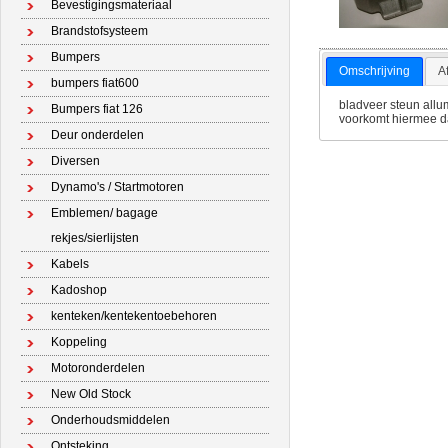
Bevestigingsmateriaal
Brandstofsysteem
Bumpers
Omschrijving
A
bumpers fiat600
bladveer steun allum
Bumpers fiat 126
voorkomt hiermee da
Deur onderdelen
Diversen
Dynamo's / Startmotoren
Emblemen/ bagage
rekjes/sierlijsten
Kabels
Kadoshop
kenteken/kentekentoebehoren
Koppeling
Motoronderdelen
New Old Stock
Onderhoudsmiddelen
Ontsteking